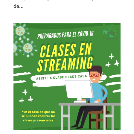
de...