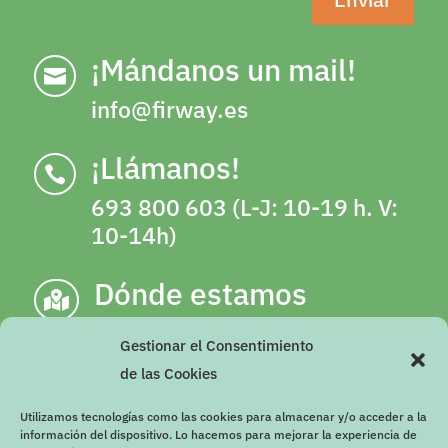
¡Mándanos un mail!

info@firway.es
¡Llámanos!

693 800 603 (L-J: 10-19 h. V:
10-14h)
Dónde estamos

C/ Escultor Antonio Martínez Olalla,
Gestionar el Consentimiento
número 2, 18003, Granada (Junto a
de las Cookies
gimnasio YO10 de Camino de Ronda)
Utilizamos tecnologías como las cookies para almacenar y/o acceder a la
Imprescindible cita previa
información del dispositivo. Lo hacemos para mejorar la experiencia de