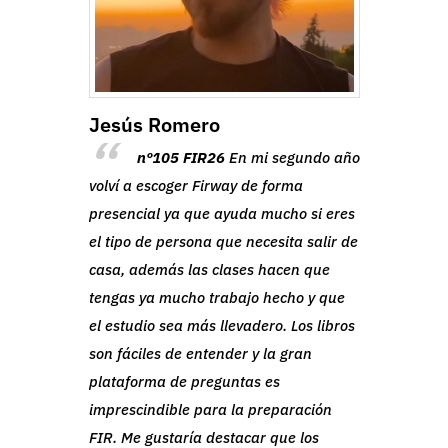
Jesús Romero
nº105 FIR26
En mi segundo año
undo
volví a escoger Firway de forma
 en
LU
presencial ya que ayuda mucho si eres
way.
el tipo de persona que necesita salir de
do
casa, además las clases hacen que
mod
cen
tengas ya mucho trabajo hecho y que
pod
de
el estudio sea más llevadero. Los libros
ace
s
son fáciles de entender y la gran
con
plataforma de preguntas es
ate
imprescindible para la preparación
enf
 de
FIR. Me gustaría destacar que los
de 