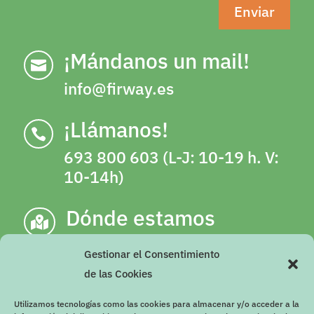
Enviar
¡Mándanos un mail!

info@firway.es
¡Llámanos!

693 800 603 (L-J: 10-19 h. V:
10-14h)
Dónde estamos

C/ Escultor Antonio Martínez Olalla,
Gestionar el Consentimiento
número 2, 18003, Granada (Junto a
de las Cookies
gimnasio YO10 de Camino de Ronda)
Utilizamos tecnologías como las cookies para almacenar y/o acceder a la