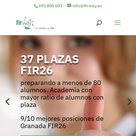
693 800 603
info@firway.es
37 PLAZAS
FIR26
preparando a menos de 80
alumnos. Academia con
mayor ratio de alumnos con
plaza
9/10 mejores posiciones de
Granada FIR26