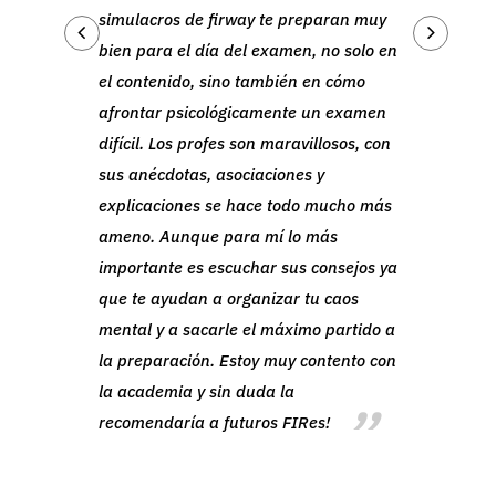
simulacros de firway te preparan muy
sum
e te
bien para el día del examen, no solo en
doc
des
el contenido, sino también en cómo
pri
 más
afrontar psicológicamente un examen
ren
ivel
difícil. Los profes son maravillosos, con
int
, es
sus anécdotas, asociaciones y
de 
ma
explicaciones se hace todo mucho más
exa
te
ameno. Aunque para mí lo más
de 
a
importante es escuchar sus consejos ya
org
que te ayudan a organizar tu caos
doc
mental y a sacarle el máximo partido a
esp
an
la preparación. Estoy muy contento con
las
la academia y sin duda la
din
recomendaría a futuros FIRes!
gra
rec