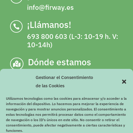
info@firway.es
¡Llámanos!

693 800 603 (L-J: 10-19 h. V:
10-14h)
Dónde estamos

C/ Escultor Antonio Martínez Olalla,
Gestionar el Consentimiento
número 2, 18003, Granada (Junto a
de las Cookies
gimnasio YO10 de Camino de Ronda)
Utilizamos tecnologías como las cookies para almacenar y/o acceder a la
Imprescindible cita previa
información del dispositivo. Lo hacemos para mejorar la experiencia de
navegación y para mostrar anuncios personalizados. El consentimiento a
estas tecnologías nos permitirá procesar datos como el comportamiento
de navegación o los ID's únicos en este sitio. No consentir o retirar el
consentimiento, puede afectar negativamente a ciertas características y
funciones.