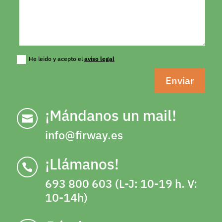
He leido y acepto el
aviso legal
Enviar
¡Mándanos un mail!

info@firway.es
¡Llámanos!

693 800 603 (L-J: 10-19 h. V:
10-14h)