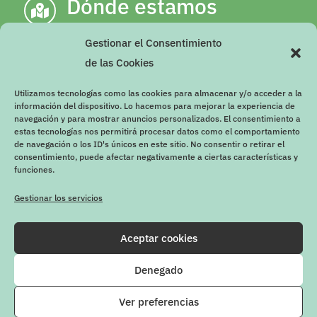
Dónde estamos

C/ Escultor Antonio Martínez Olalla,
Gestionar el Consentimiento
número 2, 18003, Granada (Junto a
de las Cookies
gimnasio YO10 de Camino de Ronda)
Utilizamos tecnologías como las cookies para almacenar y/o acceder a la
Imprescindible cita previa
información del dispositivo. Lo hacemos para mejorar la experiencia de
navegación y para mostrar anuncios personalizados. El consentimiento a
estas tecnologías nos permitirá procesar datos como el comportamiento
de navegación o los ID's únicos en este sitio. No consentir o retirar el
consentimiento, puede afectar negativamente a ciertas características y
funciones.
Gestionar los servicios
Aceptar cookies
Copyright © 2021
Firway
|
Aviso Legal
|
Condiciones generales y
Denegado
política proteccion datos
|
Política de Cookies
Ver preferencias