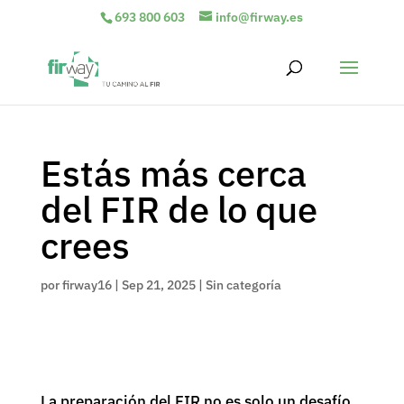
693 800 603
info@firway.es
Estás más cerca
del FIR de lo que
crees
por
firway16
|
Sep 21, 2025
|
Sin categoría
La preparación del FIR no es solo un desafío