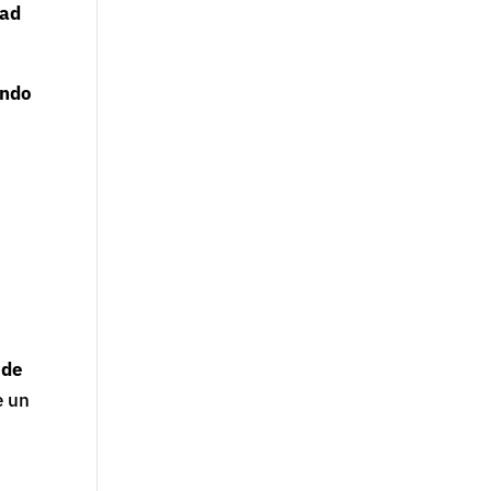
dad
ando
 de
e un