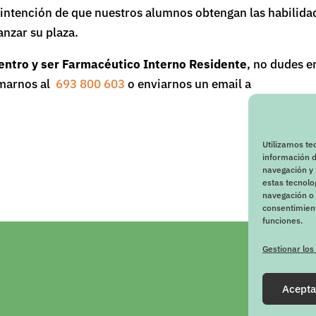
la intención de que nuestros alumnos obtengan las habilida
anzar su plaza.
entro y ser Farmacéutico Interno Residente
, no dudes e
amarnos al
693 800 603
o enviarnos un email a
Utilizamos te
información d
navegación y 
estas tecnol
navegación o l
consentimient
funciones.
Gestionar los
Acepta