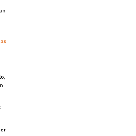
 un
cas
lo,
en
s
ner