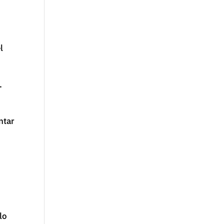
l
.
ntar
lo