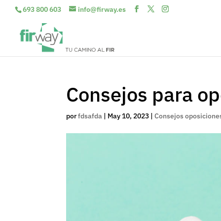
693 800 603
info@firway.es
Consejos para op
por
fdsafda
|
May 10, 2023
|
Consejos oposicione