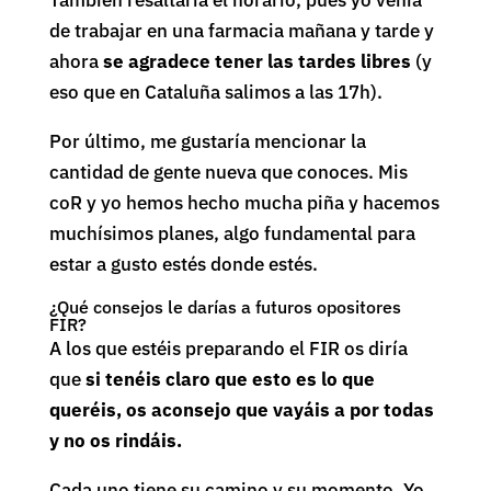
También resaltaría el horario, pues yo venía
de trabajar en una farmacia mañana y tarde y
ahora
se agradece tener las tardes libres
(y
eso que en Cataluña salimos a las 17h).
Por último, me gustaría mencionar la
cantidad de gente nueva que conoces. Mis
coR y yo hemos hecho mucha piña y hacemos
muchísimos planes, algo fundamental para
estar a gusto estés donde estés.
¿Qué consejos le darías a futuros opositores
FIR?
A los que estéis preparando el FIR os diría
que
si tenéis claro que esto es lo que
queréis, os aconsejo que vayáis a por todas
y no os rindáis.
Cada uno tiene su camino y su momento. Yo