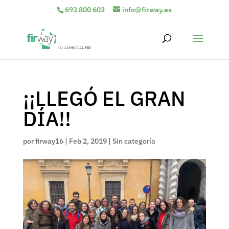
693 800 603
info@firway.es
¡¡LLEGÓ EL GRAN
DÍA!!
por
firway16
|
Feb 2, 2019
|
Sin categoría