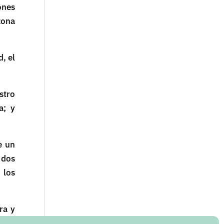
ones
zona
, el
stro
a; y
e un
 dos
 los
ra y