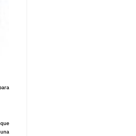
para
 que
 una