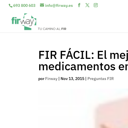
693 800 603
info@firway.es
FIR FÁCIL: El mej
medicamentos e
por
Firway
|
Nov 13, 2015
|
Preguntas FIR