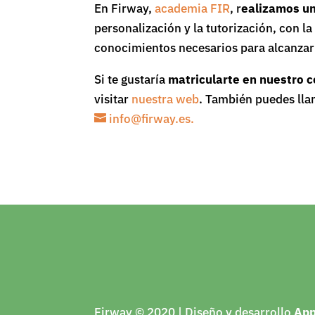
En Firway,
academia FIR
, r
ealizamos un
personalización y la tutorización, con 
conocimientos necesarios para alcanzar 
Si te gustaría
matricularte en nuestro c
visitar
nuestra web
. También puedes ll
info@firway.es.
Firway © 2020 | Diseño y desarrollo
Ap