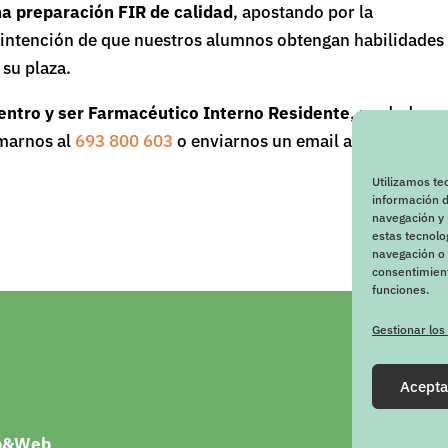
a preparación FIR de calidad
, apostando por la
la intención de que nuestros alumnos obtengan habilidades
su plaza.
entro y ser Farmacéutico Interno Residente
, no dudes e
amarnos al
693 800 603
o enviarnos un email a
Utilizamos te
información d
navegación y 
estas tecnol
navegación o l
consentimient
funciones.
Gestionar los
Acepta
p&Web