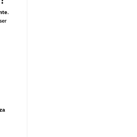
nte
.
ser
aza