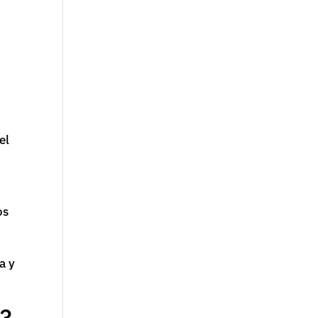
el
n
os
a y
é?