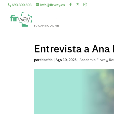
693 800 603
info@firway.es
Entrevista a Ana
por
fdsafda
|
Ago 10, 2023
|
Academia Firway
,
Re