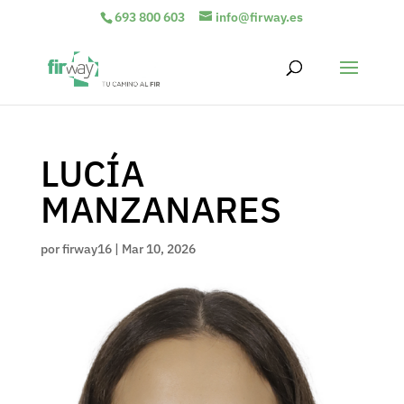
693 800 603
info@firway.es
LUCÍA
MANZANARES
por
firway16
|
Mar 10, 2026