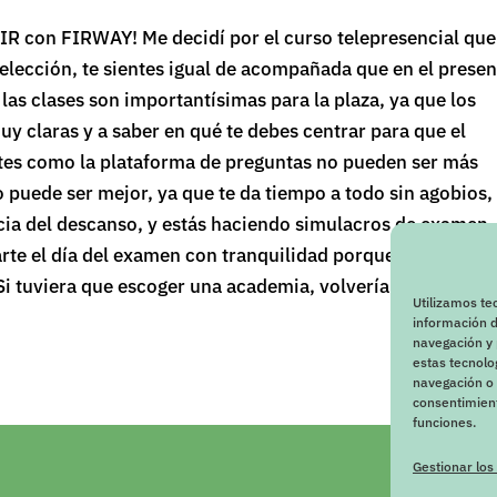
 FIR con FIRWAY! Me decidí por el curso telepresencial que
lección, te sientes igual de acompañada que en el presen
las clases son importantísimas para la plaza, ya que los
uy claras y a saber en qué te debes centrar para que el
ntes como la plataforma de preguntas no pueden ser más
 puede ser mejor, ya que te da tiempo a todo sin agobios,
cia del descanso, y estás haciendo simulacros de examen
arte el día del examen con tranquilidad porque lo sientes
Si tuviera que escoger una academia, volvería a escoger s
Utilizamos te
información d
navegación y 
estas tecnol
navegación o l
consentimient
funciones.
Gestionar los