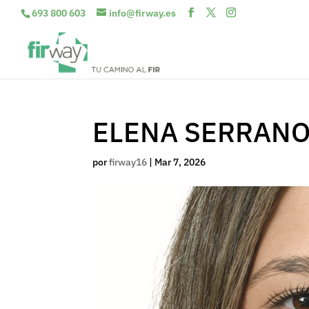
693 800 603
info@firway.es
ELENA SERRAN
por
firway16
|
Mar 7, 2026