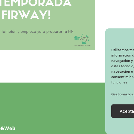
Utilizamos te
información d
navegación y 
estas tecnol
navegación o l
consentimient
funciones.
Gestionar los
Acepta
p&Web