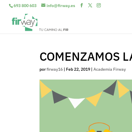
693 800 603
info@firway.es
COMENZAMOS L
por
firway16
|
Feb 22, 2019
|
Academia Firway