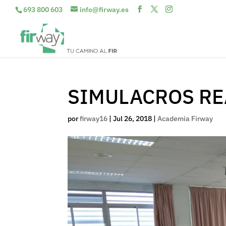
693 800 603
info@firway.es
SIMULACROS RE
por
firway16
|
Jul 26, 2018
|
Academia Firway