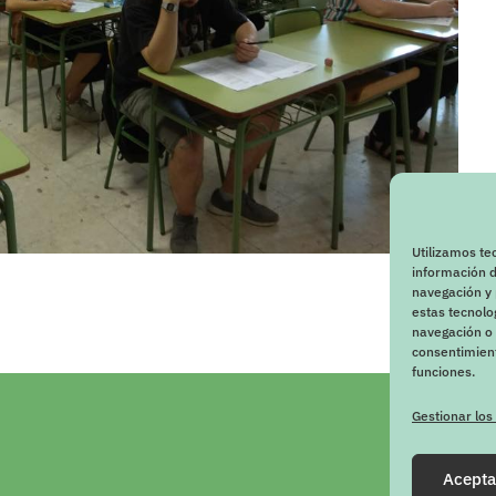
Utilizamos te
información d
navegación y 
estas tecnol
navegación o l
consentimient
funciones.
Gestionar los
Acepta