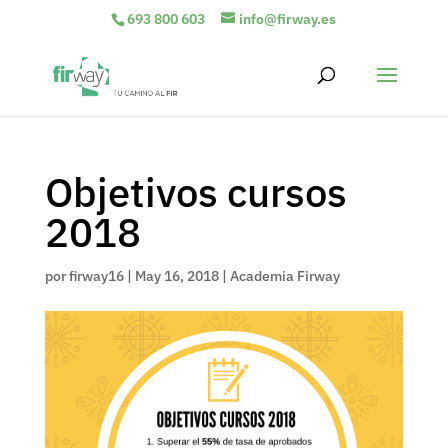
693 800 603
info@firway.es
Objetivos cursos
2018
por
firway16
|
May 16, 2018
|
Academia Firway