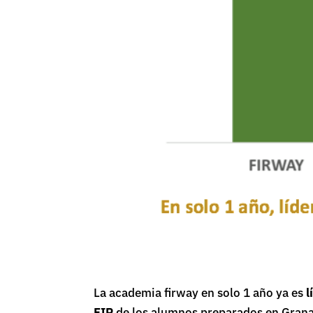
La academia firway en solo 1 año ya es
l
FIR
de los alumnos preparados en Gran