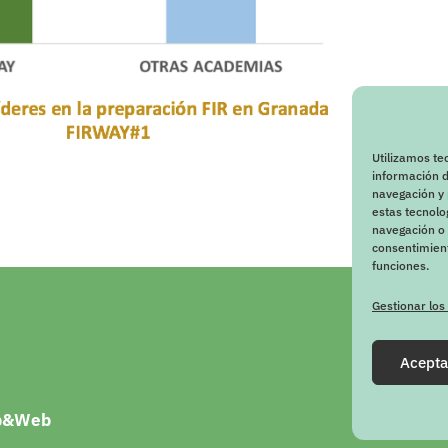
Utilizamos te
información d
navegación y 
estas tecnol
navegación o l
consentimient
funciones.
Gestionar los
Acepta
p&Web