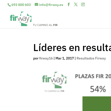
693 800 603
info@firway.es
Líderes en resul
por
firway16
|
Mar 1, 2017
|
Resultados Firway