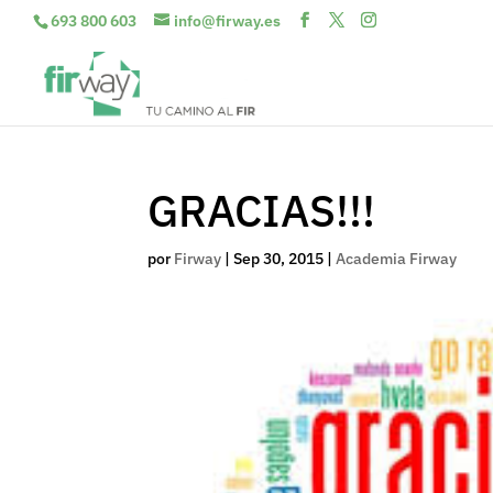
693 800 603
info@firway.es
GRACIAS!!!
por
Firway
|
Sep 30, 2015
|
Academia Firway