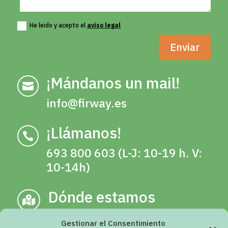
He leido y acepto el
aviso legal
Enviar
¡Mándanos un mail!

info@firway.es
¡Llámanos!

693 800 603 (L-J: 10-19 h. V:
10-14h)
Dónde estamos

C/ Escultor Antonio Martínez Olalla,
Gestionar el Consentimiento