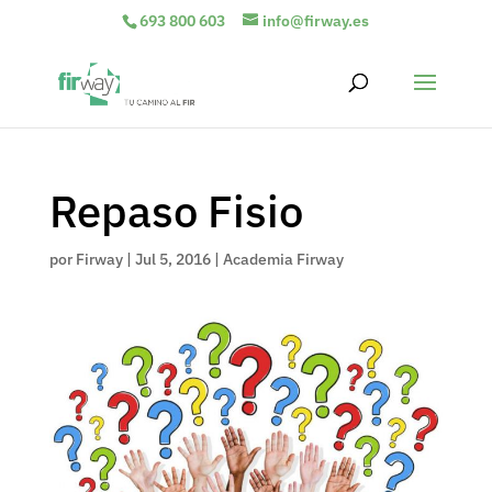
693 800 603
info@firway.es
Repaso Fisio
por
Firway
|
Jul 5, 2016
|
Academia Firway